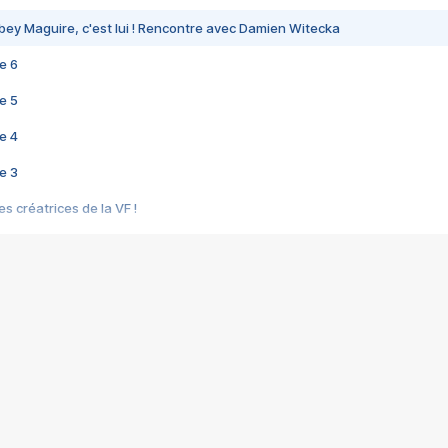
bey Maguire, c'est lui ! Rencontre avec Damien Witecka
e 6
e 5
e 4
e 3
s créatrices de la VF !
e 2
e 1
e Mektoub My Love arrive enfin ! Rencontre avec Shaïn Boumedine et Sal
i : après Toni en famille
elle réalise le bouleversant Dites lui que je l'aime
ais ! Rencontre autour de Vie privée de Rebecca Zlotowski